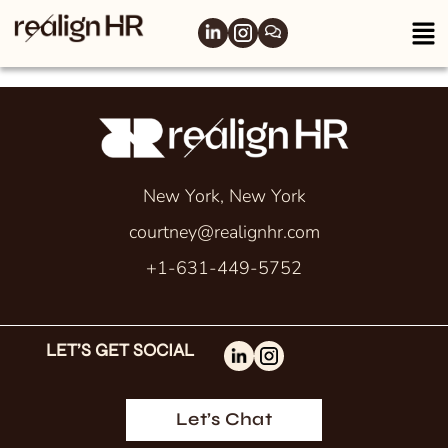
New York, New York
courtney@realignhr.com
+1-631-449-5752
LET’S GET SOCIAL
Let’s Chat